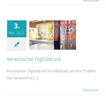
Weiterlesen
3.
Mai. 2021
keramischer Digitaldruck
keramischer Digitaldruck
keramischer Digitaldruck So individuell, wie ihre Projekte.
Der keramische [...]
Weiterlesen