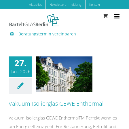
Zum
Aktuelles
Newsletteranmeldung
Kontakt
Inhalt
springen
Beratungstermin vereinbaren
27.
Jan.. 2026
Vakuum-Isolierglas GEWE Enthermal
Vakuum-Isolierglas GEWE Enthermal
Vakuum-Isolierglas GEWE EnthermalTM Perfekt wenn es
um Energieeffizinz geht. Für Restaurierung, Retrofit und