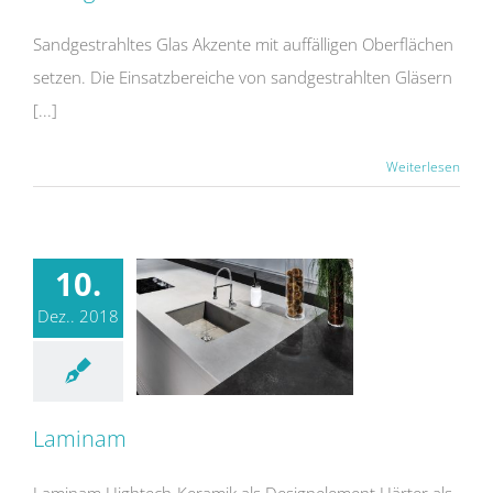
Sandgestrahltes Glas Akzente mit auffälligen Oberflächen
setzen. Die Einsatzbereiche von sandgestrahlten Gläsern
[...]
Weiterlesen
10.
Dez.. 2018
Laminam
Laminam Hightech-Keramik als Designelement Härter als