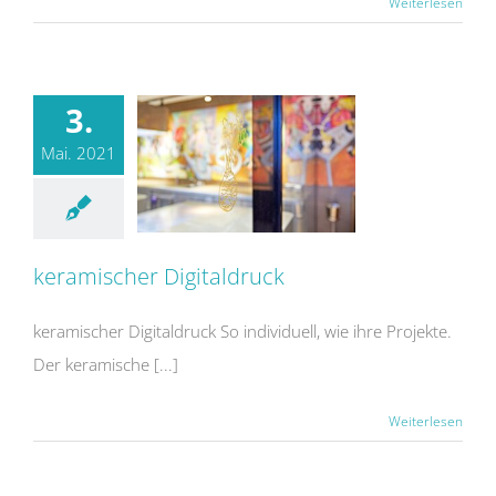
Weiterlesen
3.
Mai. 2021
keramischer Digitaldruck
keramischer Digitaldruck
keramischer Digitaldruck So individuell, wie ihre Projekte.
Der keramische [...]
Weiterlesen