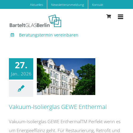
Zum
Aktuelles
Newsletteranmeldung
Kontakt
Inhalt
springen
Beratungstermin vereinbaren
27.
Jan.. 2026
Vakuum-Isolierglas GEWE Enthermal
Vakuum-Isolierglas GEWE Enthermal
Vakuum-Isolierglas GEWE EnthermalTM Perfekt wenn es
um Energieeffizinz geht. Für Restaurierung, Retrofit und