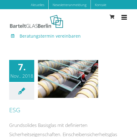
Zum
Aktuelles
Newsletteranmeldung
Kontakt
Inhalt
springen
Beratungstermin vereinbaren
7.
Nov.. 2018
ESG
Grundsolides Basisglas mit definierten
Sicherheitseigenschaften. Einscheibensicherheitsglas