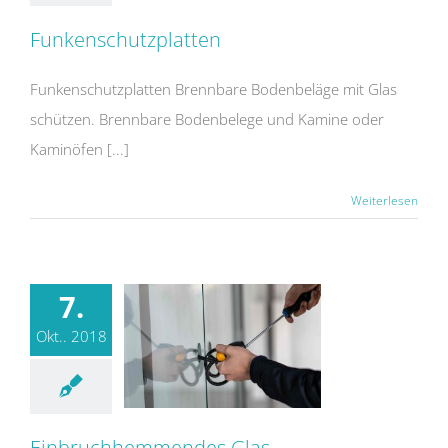
Funkenschutzplatten
Funkenschutzplatten Brennbare Bodenbeläge mit Glas
schützen. Brennbare Bodenbelege und Kamine oder
Kaminöfen [...]
Weiterlesen
7.
Okt.. 2018
Einbruchhemmendes Glas
Einbruchhemmendes Glas