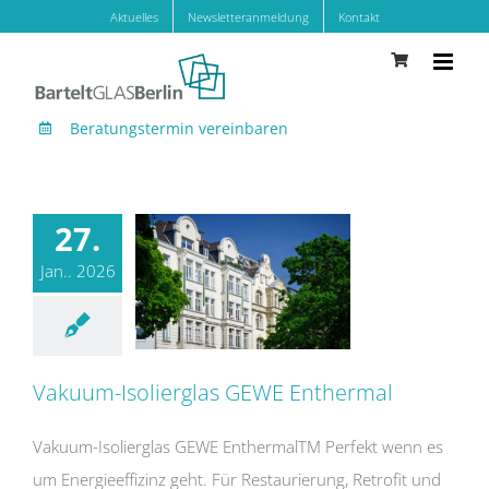
Zum
Aktuelles
Newsletteranmeldung
Kontakt
Inhalt
springen
Beratungstermin vereinbaren
27.
Jan.. 2026
Vakuum-Isolierglas GEWE Enthermal
Vakuum-Isolierglas GEWE Enthermal
Vakuum-Isolierglas GEWE EnthermalTM Perfekt wenn es
um Energieeffizinz geht. Für Restaurierung, Retrofit und