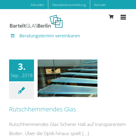
Zum
Aktuelles
Newsletteranmeldung
Kontakt
Inhalt
springen
Beratungstermin vereinbaren
3.
Sep.. 2018
Rutschhemmendes Glas
Rutschhemmendes Glas
Rutschhemmendes Glas Sicherer Halt auf transparentem
Boden. Über die Optik hinaus spielt [...]