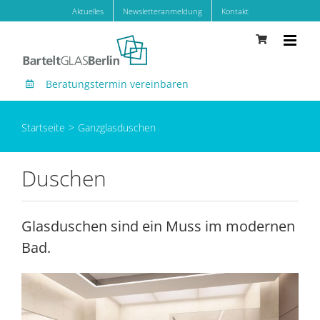
Zum
Aktuelles
Newsletteranmeldung
Kontakt
Inhalt
springen
Beratungstermin vereinbaren
Startseite
Ganzglasduschen
Duschen
Glasduschen sind ein Muss im modernen
Bad.