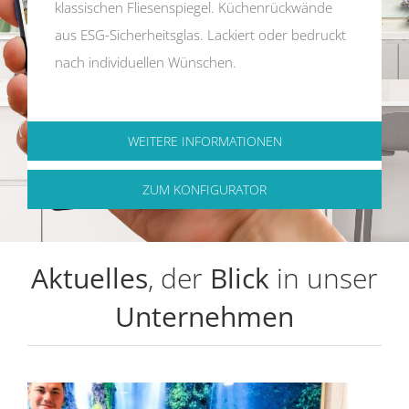
klassischen Fliesenspiegel. Küchenrückwände
aus ESG-Sicherheitsglas. Lackiert oder bedruckt
nach individuellen Wünschen.
WEITERE INFORMATIONEN
ZUM KONFIGURATOR
Aktuelles
, der
Blick
in unser
Unternehmen