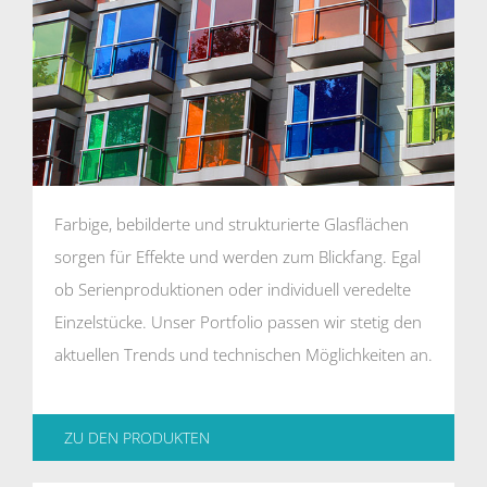
Farbige, bebilderte und strukturierte Glasflächen
sorgen für Effekte und werden zum Blickfang. Egal
ob Serienproduktionen oder individuell veredelte
Einzelstücke. Unser Portfolio passen wir stetig den
aktuellen Trends und technischen Möglichkeiten an.
ZU DEN PRODUKTEN