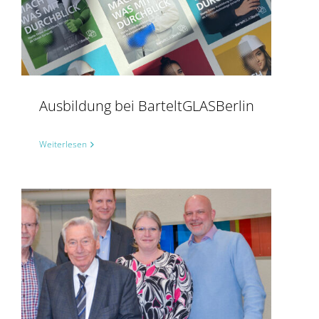
Ausbildung bei BarteltGLASBerlin
Weiterlesen
BarteltGLASBerlin wird 100%ige Tochtergesellschaft der SCHOLLGLAS Holding