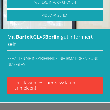
WEITERE INFORMATIONEN
VIDEO ANSEHEN
Mit
Bartelt
GLAS
Berlin
gut informiert
sein
ERHALTEN SIE INSPIRIERENDE INFORMATIONEN RUND
UMS GLAS
Jetzt kostenlos zum Newsletter
anmelden!