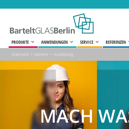
Zum
Inhalt
springen
PRODUKTE
ANWENDUNGEN
SERVICE
REFERENZEN
Startseite
Karriere
Ausbildung
MACH WAS