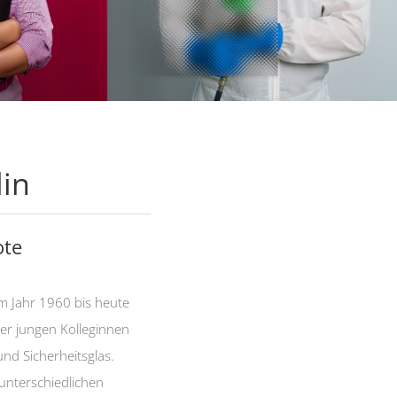
lin
ote
im Jahr 1960 bis heute
rer jungen Kolleginnen
und Sicherheitsglas.
r unterschiedlichen