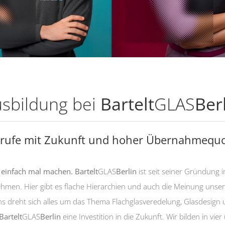
sbildung bei
Bartelt
GLAS
Ber
rufe mit Zukunft und hoher Übernahmequ
 einfach mal machen.
Bartelt
GLAS
Berlin
ist seit seiner Gründung 
ehmen. Hier gibt es flache Hierarchien und auch die Meinung unse
uns dreht sich alles um das Thema Flachglasveredelung, Glasdesign 
Bartelt
GLAS
Berlin
eine Investition in die Zukunft. Wir bilden in vie