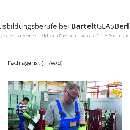
usbildungsberufe bei
Bartelt
GLAS
Berl
splätze in unterschiedlichsten Fachbereichen an. Diese Berufe kan
Fachlagerist (m/w/d)