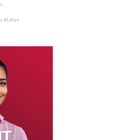
n.
as #Lehre