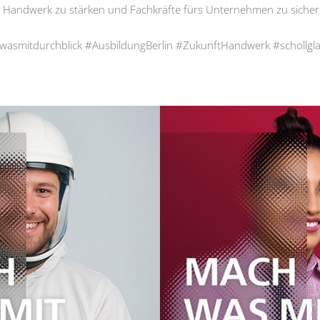
 Handwerk zu stärken und Fachkräfte fürs Unternehmen zu sicher
hwasmitdurchblick #AusbildungBerlin #ZukunftHandwerk #schollgl