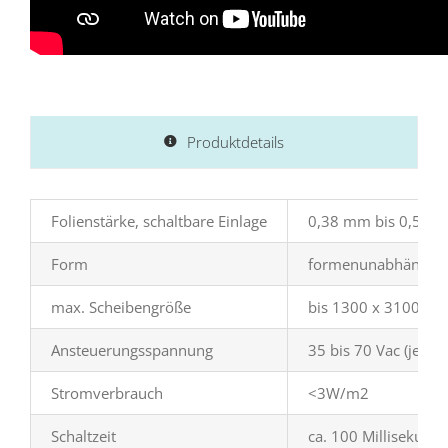
Produktdetails
Folienstärke, schaltbare Einlage
0,38 mm bis 0,5 m
Form
formenunabhängig, 
max. Scheibengröße
bis 1300 x 3100 mm 
Ansteuerungsspannung
35 bis 70 Vac (je na
Stromverbrauch
<3W/m2
Schaltzeit
ca. 100 Millisekun