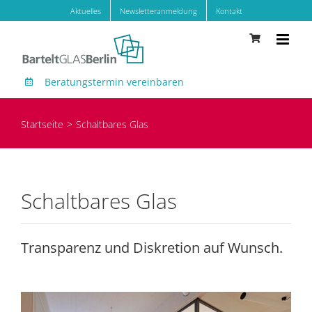
Zum
Aktuelles
Newsletteranmeldung
Kontakt
Inhalt
springen
Beratungstermin vereinbaren
Startseite
Schaltbares Glas
Schaltbares Glas
Transparenz und Diskretion auf Wunsch.