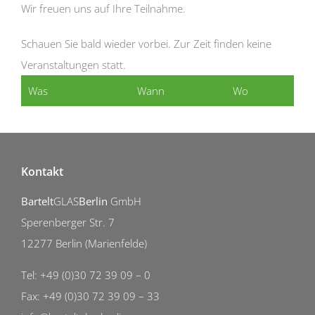
Wir freuen uns auf Ihre Teilnahme.
Schauen Sie bald wieder vorbei. Zur Zeit finden keine
Veranstaltungen statt.
Was
Wann
Wo
Kontakt
Bartelt
GLAS
Berlin
GmbH
Sperenberger Str. 7
12277 Berlin (Marienfelde)
Tel: +49 (0)30 72 39 09 – 0
Fax: +49 (0)30 72 39 09 – 33