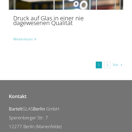
Druck auf Glas in einer nie
dagewesenen Qualität
Weiterlesen
Vor
1
2
Kontakt
Bartelt
GLAS
Berlin
GmbH
Sperenberger Str. 7
12277 Berlin (Marienfelde)