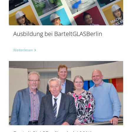
Ausbildung bei BarteltGLASBerlin
Weiterlesen
BarteltGLASBerlin wird 100%ige Tochtergesellschaft der SCHOLLGLAS Holding