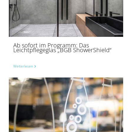
Ab sofort im Programm: Das Leichtpflegeglas „BGB ShowerShield“
Ab sofort im Programm: Das
Leichtpflegeglas „BGB ShowerShield“
Weiterlesen
Druck auf Glas in einer nie dagewesenen Qualität