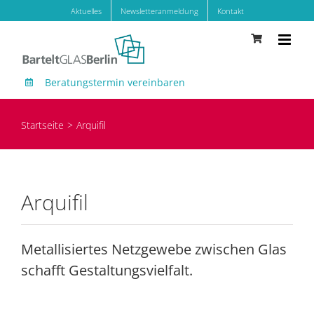
Zum
Aktuelles
Newsletteranmeldung
Kontakt
Inhalt
springen
Beratungstermin vereinbaren
Startseite
Arquifil
Arquifil
Metallisiertes Netzgewebe zwischen Glas
schafft Gestaltungsvielfalt.