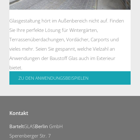
Glasgestaltung hört im Außenbereich nicht auf. Finden
Sie Ihre perfekte Lösung für Wintergärten,
Terrassenüberdachungen, Vordächer, Carports und
vieles mehr. Seien Sie gespannt, welche Vielzahl an
Anwendungen der Baustoff Glas auch im Exterieur
bietet.
ZU DEN ANWENDUNGSBEISPIELEN
Kontakt
Bartelt
GLAS
Berlin
GmbH
Sperenberger Str. 7