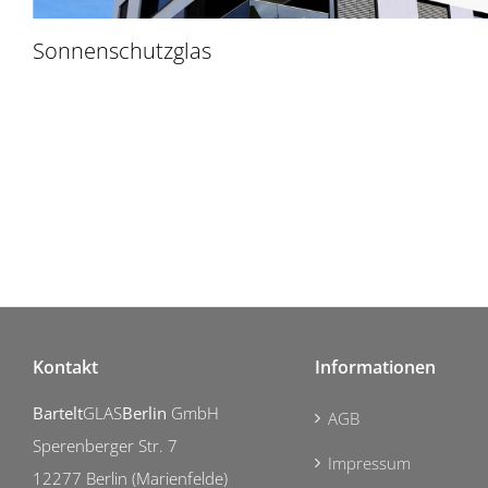
Sonnenschutzglas
Kontakt
Informationen
Bartelt
GLAS
Berlin
GmbH
AGB
Sperenberger Str. 7
Impressum
12277 Berlin (Marienfelde)