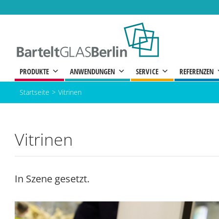
Zum
Inhalt
springen
PRODUKTE
ANWENDUNGEN
SERVICE
REFERENZEN
Startseite
Vitrinen
Vitrinen
In Szene gesetzt.