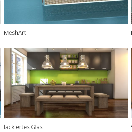
MeshArt
lackiertes Glas