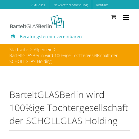
Zum
Aktuelles
Newsletteranmeldung
Kontakt
Inhalt
springen
Beratungstermin vereinbaren
Startseite
Allgemein
BarteltGLASBerlin wird 100%ige Tochtergesellschaft der
SCHOLLGLAS Holding
BarteltGLASBerlin wird
100%ige Tochtergesellschaft
der SCHOLLGLAS Holding