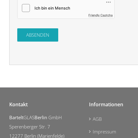
Friendly Captcha
Kontakt
Informationen
Bartelt
GLAS
Berlin
GmbH
AGB
Sperenberger Str. 7
Impressum
12277 Berlin (Marienfelde)