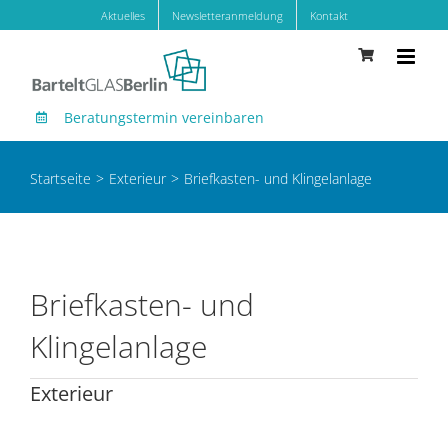
Zum
Aktuelles
Newsletteranmeldung
Kontakt
Inhalt
springen
Beratungstermin vereinbaren
Startseite
Exterieur
Briefkasten- und Klingelanlage
Briefkasten- und
Klingelanlage
Exterieur