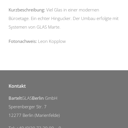
Kurzbeschreibung:
Viel Glas in einer modernen
Büroetage. Ein echter Hingucker. Der Umbau erfolgte mit
Systemen von GLAS Marte.
Fotonachweis:
Leon Kopplow
Kontakt
Bartelt
GLAS
Berlin
GmbH
Sperenberger Str. 7
12277 Berlin (Marienfelde)
Tel: +49 (0)30 72 39 09 – 0