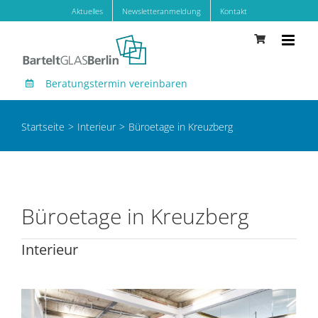
Zum
Aktuelles
Newsletteranmeldung
Kontakt
Inhalt
springen
Beratungstermin vereinbaren
Startseite
Interieur
Büroetage in Kreuzberg
Büroetage in Kreuzberg
Interieur