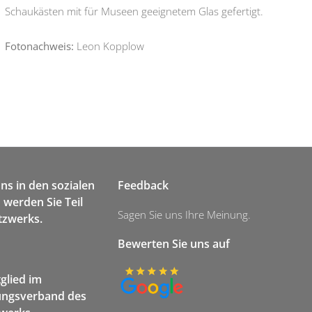
Schaukästen mit für Museen geeignetem Glas gefertigt.
Fotonachweis:
Leon Kopplow
uns in den sozialen
Feedback
werden Sie Teil
Sagen Sie uns Ihre Meinung.
tzwerks.
Bewerten Sie uns auf
tglied im
ngsverband des