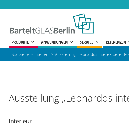
Zum
Inhalt
springen
PRODUKTE
ANWENDUNGEN
SERVICE
REFERENZEN
Startseite
Interieur
Ausstellung „Leonardos intellektueller K
Ausstellung „
Leonardos int
Interieur