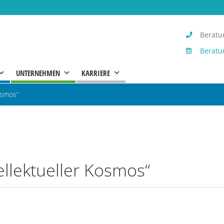
Beratun
Beratu
UNTERNEHMEN
KARRIERE
osmos“
ellektueller Kosmos
“