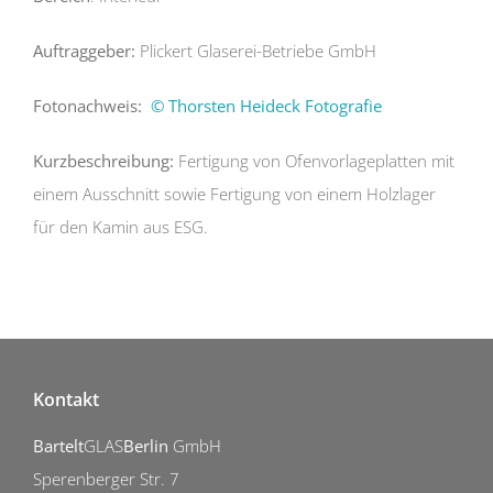
Auftraggeber:
Plickert Glaserei-Betriebe GmbH
Fotonachweis:
© Thorsten Heideck Fotografie
Kurzbeschreibung:
Fertigung von Ofenvorlageplatten mit
einem Ausschnitt sowie Fertigung von einem Holzlager
für den Kamin aus ESG.
Kontakt
Bartelt
GLAS
Berlin
GmbH
Sperenberger Str. 7