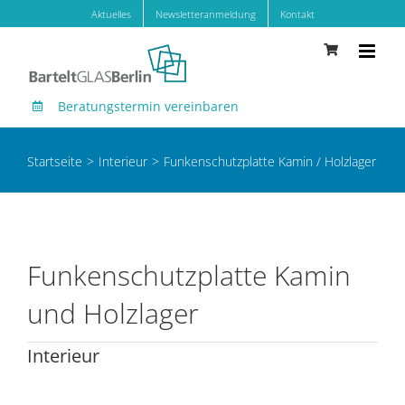
Zum
Aktuelles
Newsletteranmeldung
Kontakt
Inhalt
springen
Beratungstermin vereinbaren
Startseite
Interieur
Funkenschutzplatte Kamin / Holzlager
Funkenschutzplatte Kamin
und Holzlager
Interieur