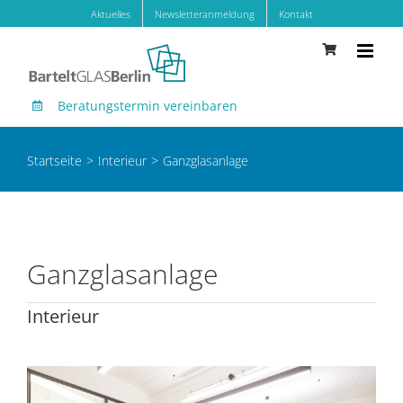
Zum
Aktuelles
Newsletteranmeldung
Kontakt
Inhalt
springen
Beratungstermin vereinbaren
Startseite
Interieur
Ganzglasanlage
Ganzglasanlage
Interieur