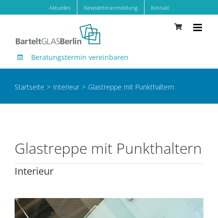
Zum
Aktuelles
Newsletteranmeldung
Kontakt
Inhalt
springen
Beratungstermin vereinbaren
Startseite
Interieur
Glastreppe mit Punkthaltern
Glastreppe mit Punkthaltern
Interieur