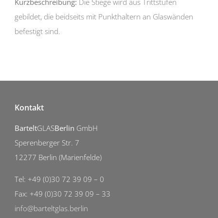
Kurzbeschreibung:
Die Stiege wird aus Trittstufen
gebildet, die beidseits mit Punkthaltern an Glaswänden
befestigt sind.
Kontakt
Bartelt
GLAS
Berlin
GmbH
Sperenberger Str. 7
12277 Berlin (Marienfelde)
Tel: +49 (0)30 72 39 09 – 0
Fax: +49 (0)30 72 39 09 – 33
info@barteltglas.berlin