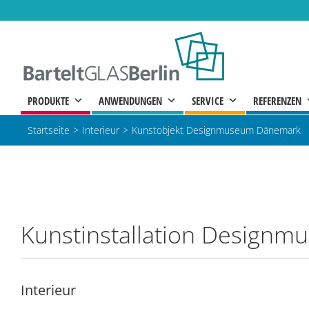
Zum
Inhalt
springen
PRODUKTE
ANWENDUNGEN
SERVICE
REFERENZEN
Startseite
Interieur
Kunstobjekt Designmuseum Dänemark
Kunstinstallation Design
Interieur