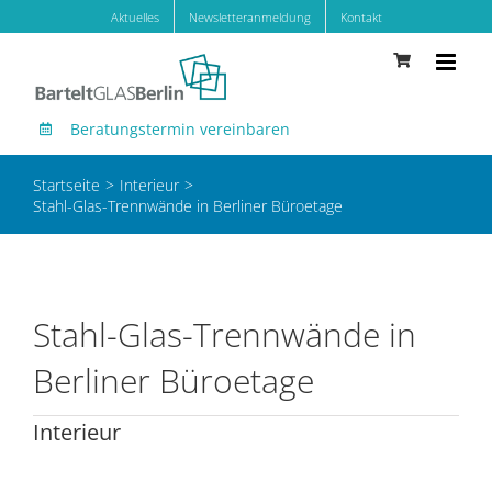
Zum
Aktuelles
Newsletteranmeldung
Kontakt
Inhalt
springen
Beratungstermin vereinbaren
Startseite
Interieur
Stahl-Glas-Trennwände in Berliner Büroetage
Stahl-Glas-Trennwände in
Berliner Büroetage
Interieur