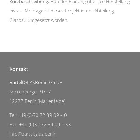
Kurzbeschreibung:
Von der Planung über die Herstellung
bis zur Montage ist dieses Projekt in der Abteilung
Glasbau umgesetzt worden.
Kontakt
Bartelt
GLAS
Berlin
GmbH
Sperenberger Str. 7
12277 Berlin (Marienfelde)
Tel: +49 (0)30 72 39 09 – 0
Fax: +49 (0)30 72 39 09 – 33
info@barteltglas.berlin