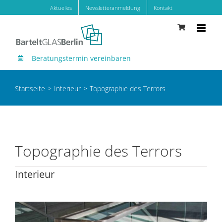
Zum
Aktuelles
Newsletteranmeldung
Kontakt
Inhalt
springen
Beratungstermin vereinbaren
Startseite
Interieur
Topographie des Terrors
Topographie des Terrors
Interieur