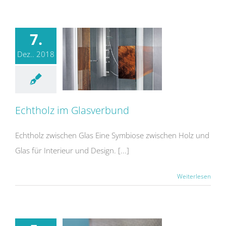
7.
Dez.. 2018
Echtholz im Glasverbund
Echtholz im Glasverbund
Echtholz zwischen Glas Eine Symbiose zwischen Holz und
Glas für Interieur und Design. [...]
Weiterlesen