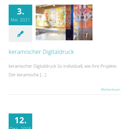
3.
Mai. 2021
keramischer Digitaldruck
keramischer Digitaldruck
keramischer Digitaldruck So individuell, wie ihre Projekte.
Der keramische [...]
Weiterlesen
12.
Dez.. 2018