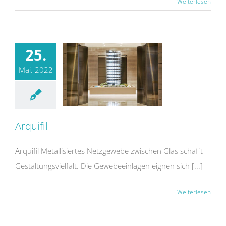
Weiterlesen
25.
Mai. 2022
Arquifil
Arquifil Metallisiertes Netzgewebe zwischen Glas schafft
Gestaltungsvielfalt. Die Gewebeeinlagen eignen sich [...]
Weiterlesen