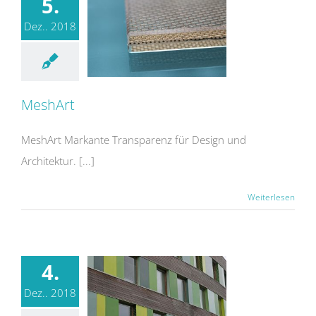
5.
Dez.. 2018
MeshArt
MeshArt Markante Transparenz für Design und
Architektur. [...]
Weiterlesen
4.
Dez.. 2018
Farbfolien zwischen Glas