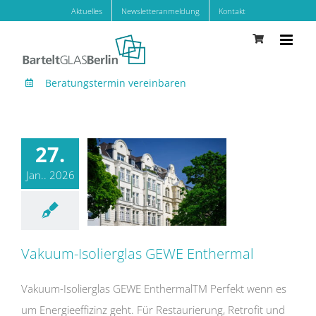
Zum
Aktuelles
Newsletteranmeldung
Kontakt
Inhalt
springen
Beratungstermin vereinbaren
27.
Jan.. 2026
Vakuum-Isolierglas GEWE Enthermal
Vakuum-Isolierglas GEWE Enthermal
Vakuum-Isolierglas GEWE EnthermalTM Perfekt wenn es
um Energieeffizinz geht. Für Restaurierung, Retrofit und