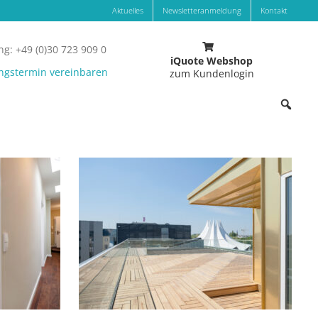
Aktuelles
Newsletteranmeldung
Kontakt
g: +49 (0)30 723 909 0
iQuote Webshop
ngstermin vereinbaren
zum Kundenlogin
Absturzsicherung / Glanzglasgeländer