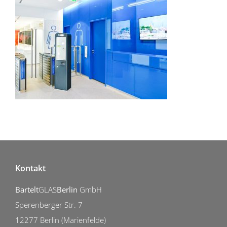
Kontakt
Bartelt
GLAS
Berlin
GmbH
Sperenberger Str. 7
12277 Berlin (Marienfelde)