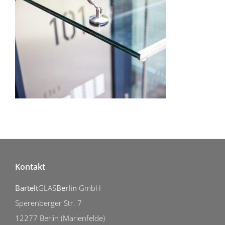
Kontakt
Bartelt
GLAS
Berlin
GmbH
Sperenberger Str. 7
12277 Berlin (Marienfelde)