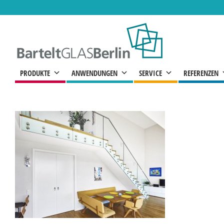
Zum
Inhalt
springen
PRODUKTE
ANWENDUNGEN
SERVICE
REFERENZEN
Ganzglasgeländer Privatresidenz Berlin