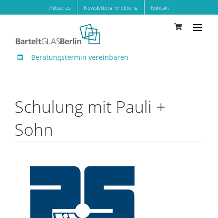
Zum
Aktuelles
Newsletteranmeldung
Kontakt
Inhalt
springen
Beratungstermin vereinbaren
Schulung mit Pauli +
Sohn