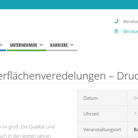
Beratun
Beratu
UNTERNEHMEN
KARRIERE
flächenveredelungen – Druck
Datum
0
Uhrzeit
7:
n so groß. Die Qualität und
Veranstaltungsort
B
ch in den letzten Jahren