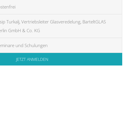
stenfrei
sip Turkalj, Vertriebsleiter Glasveredelung, BarteltGLAS
erlin GmbH & Co. KG
eminare und Schulungen
JETZT ANMELDEN