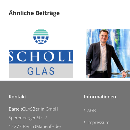
Ähnliche Beiträge
Fortführung des Unternehmens als Handelshaus
Julian Müller verstärkt die Geschäftsl
Kontakt
Informationen
Bartelt
GLAS
Berlin
GmbH
AGB
Sperenberger Str. 7
Impressum
12277 Berlin (Marienfelde)