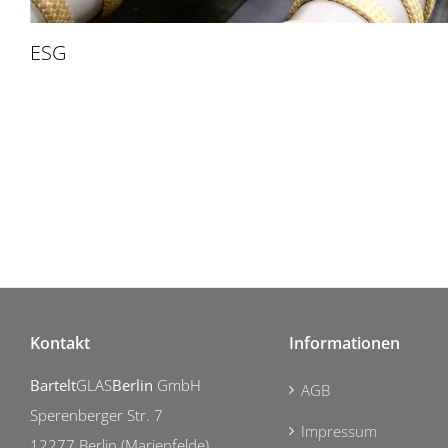
ESG
Kontakt
Informationen
Bartelt
GLAS
Berlin
GmbH
AGB
Sperenberger Str. 7
Impressum
12277 Berlin (Marienfelde)