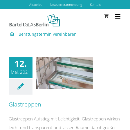
Zum
Aktuelles
Newsletteranmeldung
Kontakt
Inhalt
springen
Beratungstermin vereinbaren
12.
Mai. 2021
Glastreppen
Glastreppen Aufstieg mit Leichtigkeit. Glastreppen wirken
leicht und transparent und lassen Räume damit größer