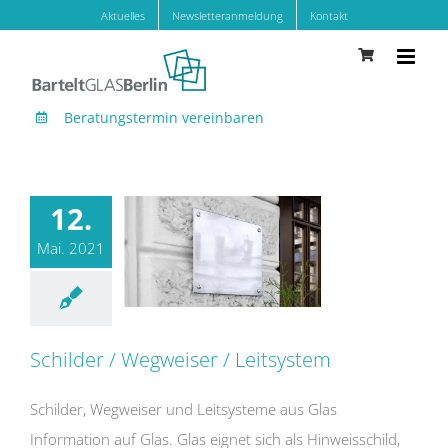
Zum
Aktuelles
Newsletteranmeldung
Kontakt
Inhalt
springen
Beratungstermin vereinbaren
12.
Mai. 2021
Schilder / Wegweiser / Leitsystem
Schilder / Wegweiser / Leitsystem
Schilder, Wegweiser und Leitsysteme aus Glas
Information auf Glas. Glas eignet sich als Hinweisschild,