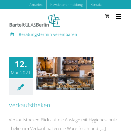
Zum
Aktuelles
Newsletteranmeldung
Kontakt
Inhalt
springen
Beratungstermin vereinbaren
12.
Mai. 2021
Verkaufstheken
Verkaufstheken Blick auf die Auslage mit Hygieneschutz.
Theken im Verkauf halten die Ware frisch und [...]