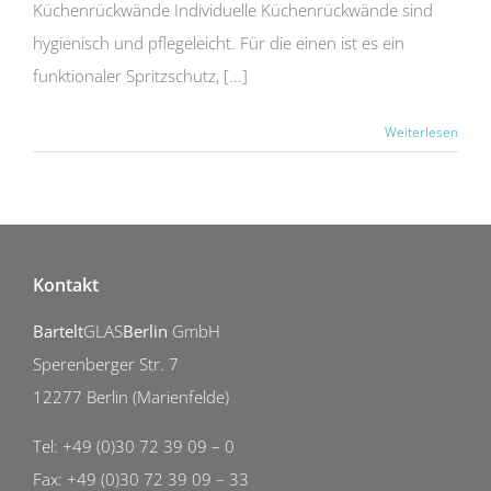
Küchenrückwände Individuelle Küchenrückwände sind
hygienisch und pflegeleicht. Für die einen ist es ein
funktionaler Spritzschutz, [...]
Weiterlesen
Kontakt
Bartelt
GLAS
Berlin
GmbH
Sperenberger Str. 7
12277 Berlin (Marienfelde)
Tel: +49 (0)30 72 39 09 – 0
Fax: +49 (0)30 72 39 09 – 33