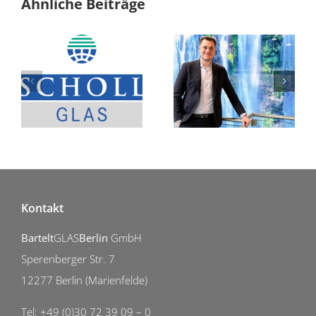
Ähnliche Beiträge
Fortführung des Unternehmens als Handelshaus
Julian Müller verstärkt die Geschäftsleitung
Kontakt
Bartelt
GLAS
Berlin
GmbH
Sperenberger Str. 7
12277 Berlin (Marienfelde)
Tel: +49 (0)30 72 39 09 – 0