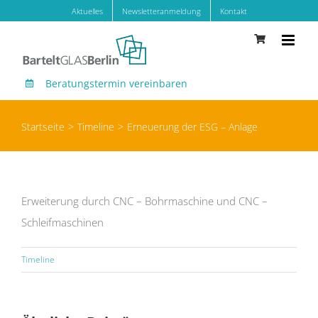
Zum
Aktuelles
Newsletteranmeldung
Kontakt
Inhalt
springen
Beratungstermin vereinbaren
Startseite
Timeline
Erneuerung der ESG – Anlage
Erweiterung durch CNC – Bohrmaschine und CNC –
Schleifmaschinen
Timeline