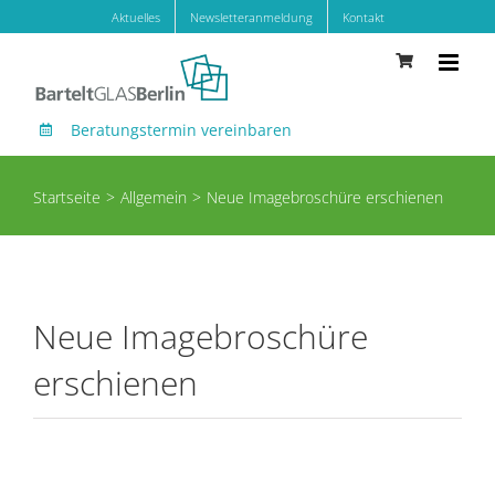
Zum
Aktuelles
Newsletteranmeldung
Kontakt
Inhalt
springen
Beratungstermin vereinbaren
Startseite
Allgemein
Neue Imagebroschüre erschienen
Neue Imagebroschüre
erschienen