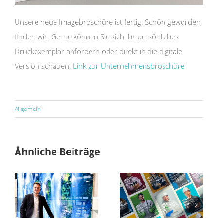
Unsere neue Imagebroschüre ist fertig. Schön geworden,
finden wir. Gerne können Sie sich Ihr persönliches
Druckexemplar anfordern oder direkt in die digitale
Version schauen.
Link zur Unternehmensbroschüre
Allgemein
Ähnliche Beiträge
Julian Müller verstärkt die Geschäftsleitung
Ausbildung bei BarteltGLASBerlin