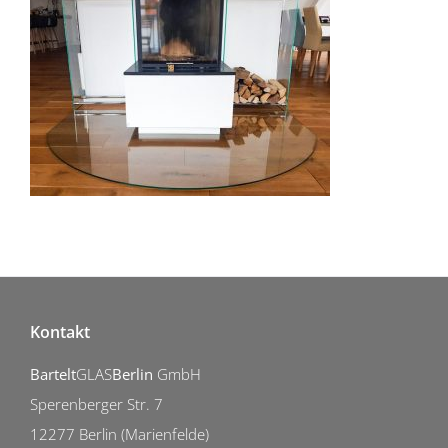
Funkenschutzplatte Kamin / Holzlager
Kontakt
Bartelt
GLAS
Berlin
GmbH
Sperenberger Str. 7
12277 Berlin (Marienfelde)