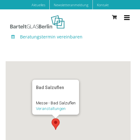
Zum
Aktuelles
Newsletteranmeldung
Kontakt
Inhalt
springen
Beratungstermin vereinbaren
Bad Salzuflen
Messe - Bad Salzuflen
Veranstaltungen