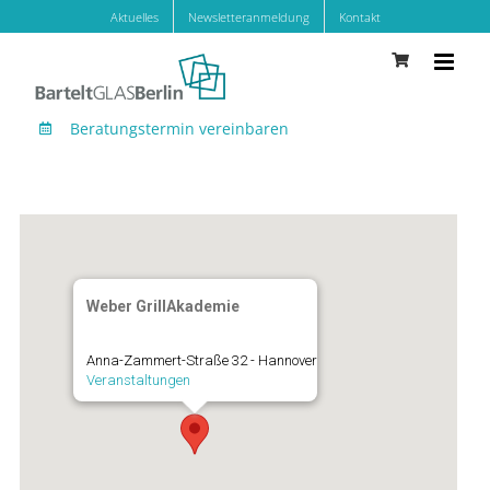
Zum
Aktuelles
Newsletteranmeldung
Kontakt
Inhalt
springen
Beratungstermin vereinbaren
Weber GrillAkademie
Anna-Zammert-Straße 32 - Hannover
Veranstaltungen