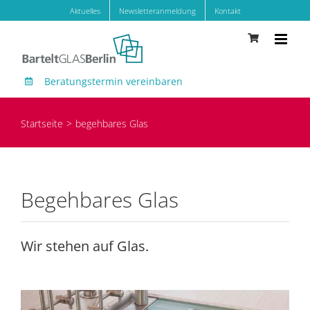
Zum
Aktuelles
Newsletteranmeldung
Kontakt
Inhalt
springen
Beratungstermin vereinbaren
Startseite
begehbares Glas
Begehbares Glas
Wir stehen auf Glas.