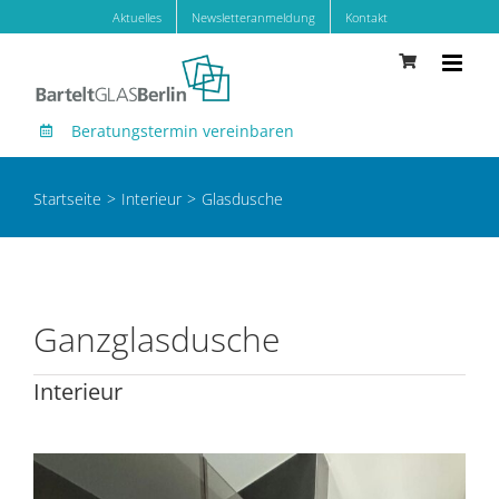
Zum
Aktuelles
Newsletteranmeldung
Kontakt
Inhalt
springen
Beratungstermin vereinbaren
Startseite
Interieur
Glasdusche
Ganzglasdusche
Interieur